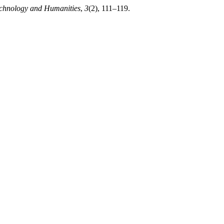
echnology and Humanities
,
3
(2), 111–119.