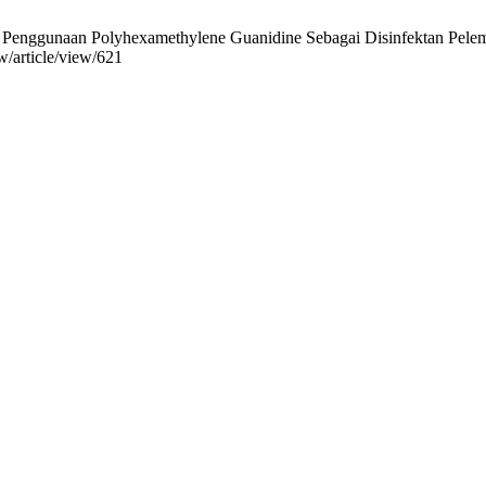
Penggunaan Polyhexamethylene Guanidine Sebagai Disinfektan Pelem
aw/article/view/621