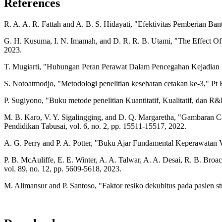
References
R. A. A. R. Fattah and A. B. S. Hidayati, "Efektivitas Pemberian Ban
G. H. Kusuma, I. N. Imamah, and D. R. R. B. Utami, "The Effect Of P
2023.
T. Mugiarti, "Hubungan Peran Perawat Dalam Pencegahan Kejadian 
S. Notoatmodjo, "Metodologi penelitian kesehatan cetakan ke-3," Pt 
P. Sugiyono, "Buku metode penelitian Kuantitatif, Kualitatif, d
M. B. Karo, V. Y. Sigalingging, and D. Q. Margaretha, "Gambaran
Pendidikan Tabusai, vol. 6, no. 2, pp. 15511-15517, 2022.
A. G. Perry and P. A. Potter, "Buku Ajar Fundamental Keperawatan V
P. B. McAuliffe, E. E. Winter, A. A. Talwar, A. A. Desai, R. B. Broa
vol. 89, no. 12, pp. 5609-5618, 2023.
M. Alimansur and P. Santoso, "Faktor resiko dekubitus pada pasien str