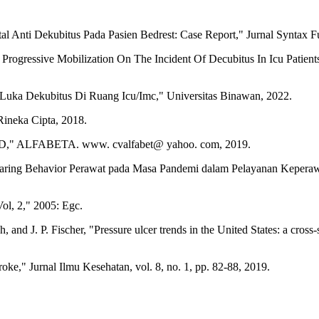
tal Anti Dekubitus Pada Pasien Bedrest: Case Report," Jurnal Syntax Fu
rogressive Mobilization On The Incident Of Decubitus In Icu Patients
Luka Dekubitus Di Ruang Icu/Imc," Universitas Binawan, 2022.
Rineka Cipta, 2018.
an R&D," ALFABETA. www. cvalfabet@ yahoo. com, 2019.
 Caring Behavior Perawat pada Masa Pandemi dalam Pelayanan Kepera
ol, 2," 2005: Egc.
ch, and J. P. Fischer, "Pressure ulcer trends in the United States: a c
oke," Jurnal Ilmu Kesehatan, vol. 8, no. 1, pp. 82-88, 2019.