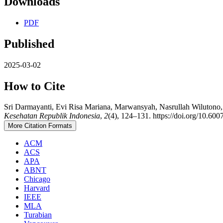
Downloads
PDF
Published
2025-03-02
How to Cite
Sri Darmayanti, Evi Risa Mariana, Marwansyah, Nasrullah Wiluton
Kesehatan Republik Indonesia
,
2
(4), 124–131. https://doi.org/10.600
More Citation Formats
ACM
ACS
APA
ABNT
Chicago
Harvard
IEEE
MLA
Turabian