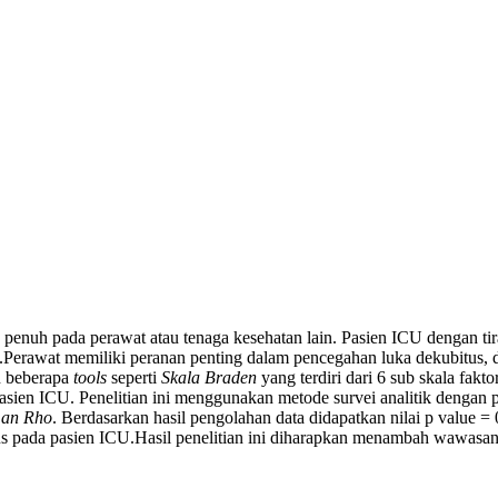
enuh pada perawat atau tenaga kesehatan lain. Pasien ICU dengan tir
us.Perawat memiliki peranan penting dalam pencegahan luka dekubitus
n beberapa
tools
seperti
Skala Braden
yang terdiri dari 6 sub skala fakt
asien ICU. Penelitian ini menggunakan metode survei analitik dengan
an Rho
. Berdasarkan hasil pengolahan data didapatkan nilai p value =
us pada pasien ICU.Hasil penelitian ini diharapkan menambah wawasan