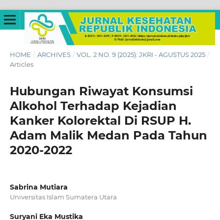
HOME
/
ARCHIVES
/
VOL. 2 NO. 9 (2025): JKRI - AGUSTUS 2025
/
Articles
Hubungan Riwayat Konsumsi
Alkohol Terhadap Kejadian
Kanker Kolorektal Di RSUP H.
Adam Malik Medan Pada Tahun
2020-2022
Sabrina Mutiara
Universitas Islam Sumatera Utara
Suryani Eka Mustika