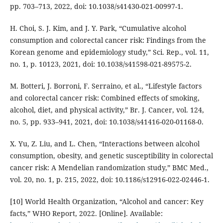
pp. 703–713, 2022, doi: 10.1038/s41430-021-00997-1.
H. Choi, S. J. Kim, and J. Y. Park, “Cumulative alcohol
consumption and colorectal cancer risk: Findings from the
Korean genome and epidemiology study,” Sci. Rep., vol. 11,
no. 1, p. 10123, 2021, doi: 10.1038/s41598-021-89575-2.
M. Botteri, J. Borroni, F. Serraino, et al., “Lifestyle factors
and colorectal cancer risk: Combined effects of smoking,
alcohol, diet, and physical activity,” Br. J. Cancer, vol. 124,
no. 5, pp. 933–941, 2021, doi: 10.1038/s41416-020-01168-0.
X. Yu, Z. Liu, and L. Chen, “Interactions between alcohol
consumption, obesity, and genetic susceptibility in colorectal
cancer risk: A Mendelian randomization study,” BMC Med.,
vol. 20, no. 1, p. 215, 2022, doi: 10.1186/s12916-022-02446-1.
[10] World Health Organization, “Alcohol and cancer: Key
facts,” WHO Report, 2022. [Online]. Available: