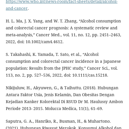
https://www.who.int/news-room/fact-sheets/detail/alcohol-
and-cancer
.
H. L. Ma, J. X. Yang, and W. T. Zhang, “Alcohol consumption
and colorectal cancer prognosis: A systematic review and
meta-analysis,” Cancer Med., vol. 11, no. 12, pp. 2451–2463,
2022, doi: 10.1002/cam4.4612.
S. Takahashi, K. Yamada, T. Sato, et al., “Alcohol
consumption and colorectal cancer incidence in a Japanese
population: Results from the JPHC study,” Cancer Sci., vol.
113, no. 2, pp. 527–536, 2022, doi: 10.1111/cas.15218.
Nikijuluw, H., Akyuwen, G., & Taihuttu. (2018). Hubungan
Antara Faktor Usia, Jenis Kelamin, Dan Obesitas Dengan
Kejadian Kanker Kolorektal Di RSUD Dr M. Haulussy Ambon
Periode 2013- 2015. Molucca Medica, 11(1), 61–69.
Saputra, G. A., Hanriko, R., Busman, H., & Muhartono.
(2021). Hubungan Riwayat Merokok, Konsumsi Alkohol dan