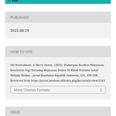
PDF
PUBLISHED
2025-08-29
HOW TO CITE
Siti Nurhalimah, & Herry Imran. (2025). Hubungan Kualitas Pelayanan
Kesehatan Gigi Terhadap Kepuasan Pasien Di Klinik Pratama Sehat
Wahida Medan .
Jurnal Kesehatan Republik Indonesia
,
2
(9), 499–508.
Retrieved from https://jurnal.intekom.id/index.php/jkri/article/view/1543
More Citation Formats
ISSUE