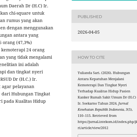
mum Daerah Dr (H.C) Ir.
akan chi-square untuk
PUBLISHED
an rumus yang akan
nden dengan menggunakan
2026-04-05
bungan antara yang
 orang (47,3%)
 kemoterapi 24 orang
kan yang tidak mengalami
HOW TO CITE
nelitian ini adalah
i dan tingkat nyeri
Yulianda Sari. (2026). Hubungan
RSUD Dr (H.C.) Ir.
Antara Kepatuhan Menjalani
Kemoterapi Dan Tingkat Nyeri
t agar pelayanan
Terhadap Kualitas Hidup Pasien
 dari Hubungan Tingkat
Kanker Rumah Sakit Umum Dr (H.C)
i pada Kualitas Hidup
Ir. Soekarno Tahun 2024.
Jurnal
Kesehatan Republik Indonesia
,
3
(5),
110–115. Retrieved from
https://jurnal.intekom.id/index.php/j
ri/article/view/2012