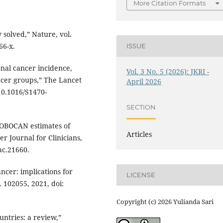
More Citation Formats
 solved,” Nature, vol.
66-x.
ISSUE
ional cancer incidence,
Vol. 3 No. 5 (2026): JKRI -
ancer groups,” The Lancet
April 2026
 10.1016/S1470-
SECTION
GLOBOCAN estimates of
Articles
r Journal for Clinicians,
aac.21660.
ncer: implications for
LICENSE
 102055, 2021, doi:
Copyright (c) 2026 Yulianda Sari
untries: a review,”