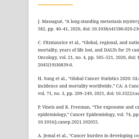
J. Massagué, “A long-standing metastasis mystery
582, pp. 40–41, 2020, doi: 10.1038/s41586-020-23
C. Fitzmaurice et al., “Global, regional, and nat
mortality, years of life lost, and DALYs for 29 c
Oncology, vol. 21, no. 4, pp. 505–521, 2020, doi:
2045(19)30839-0.
H. Sung et al., “Global Cancer Statistics 2020: 
incidence and mortality worldwide,” CA: A Cance
vol. 71, no. 3, pp. 209–249, 2021, doi: 10.3322/c
P. Vineis and K. Freeman, “The exposome and ca
epidemiology,” Cancer Epidemiology, vol. 74, pp.
10.1016/j.canep.2021.102055.
A. Jemal et al., “Cancer burden in developing co