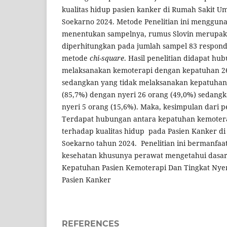
kualitas hidup pasien kanker di Rumah Sakit U
Soekarno 2024. Metode Penelitian ini menggun
menentukan sampelnya, rumus Slovin merupak
diperhitungkan pada jumlah sampel 83 respo
metode
chi-square
. Hasil penelitian didapat hu
melaksanakan kemoterapi dengan kepatuhan 26
sedangkan yang tidak melaksanakan kepatuhan
(85,7%) dengan nyeri 26 orang (49,0%) sedang
nyeri 5 orang (15,6%). Maka, kesimpulan dari pe
Terdapat hubungan antara kepatuhan kemoterap
terhadap kualitas hidup pada Pasien Kanker di 
Soekarno tahun 2024.
Penelitian ini bermanfaa
kesehatan khusunya perawat mengetahui dasar
Kepatuhan Pasien Kemoterapi Dan Tingkat Nyer
Pasien Kanker
REFERENCES