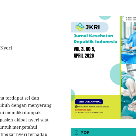
 Nyeri
na terdapat sel dan
 tubuh dengan menyerang
 ini memiliki dampak
asien akibat nyeri saat
 untuk mengetahui
PDF
tingkat nyeri terhadap