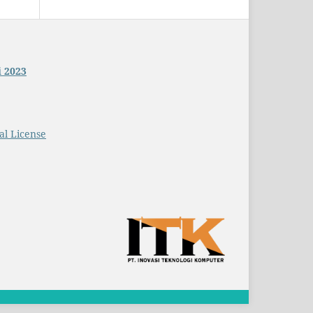
i 2023
al License