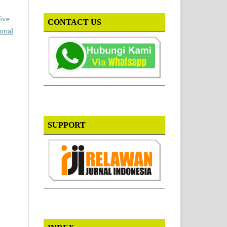
ive
CONTACT US
ional
SUPPORT