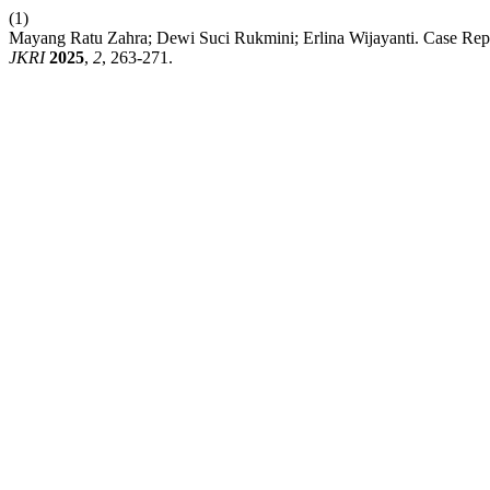
(1)
Mayang Ratu Zahra; Dewi Suci Rukmini; Erlina Wijayanti. Case Repo
JKRI
2025
,
2
, 263-271.