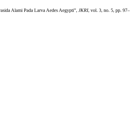
rvasida Alami Pada Larva Aedes Aegypti”,
JKRI
, vol. 3, no. 5, pp. 97–