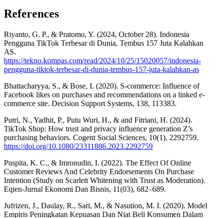
References
Riyanto, G. P., & Pratomo, Y. (2024, October 28). Indonesia
Pengguna TikTok Terbesar di Dunia, Tembus 157 Juta Kalahkan
AS.
https://tekno.kompas.com/read/2024/10/25/15020057/indonesia-
pengguna-tiktok-terbesar-di-dunia-tembus-157-juta-kalahkan-as
Bhattacharyya, S., & Bose, I. (2020). S-commerce: Influence of
Facebook likes on purchases and recommendations on a linked e-
commerce site. Decision Support Systems, 138, 113383.
Putri, N., Yadhit, P., Putu Wuri, H., & and Fitriani, H. (2024).
TikTok Shop: How trust and privacy influence generation Z’s
purchasing behaviors. Cogent Social Sciences, 10(1), 2292759.
https://doi.org/10.1080/23311886.2023.2292759
Puspita, K. C., & Imronudin, I. (2022). The Effect Of Online
Customer Reviews And Celebrity Endorsements On Purchase
Intention (Study on Scarlett Whitening with Trust as Moderation).
Eqien-Jurnal Ekonomi Dan Bisnis, 11(03), 682–689.
Jufrizen, J., Daulay, R., Sari, M., & Nasution, M. I. (2020). Model
Empiris Peningkatan Kepuasan Dan Niat Beli Konsumen Dalam