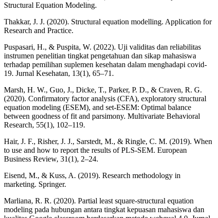
Structural Equation Modeling.
Thakkar, J. J. (2020). Structural equation modelling. Application for
Research and Practice.
Puspasari, H., & Puspita, W. (2022). Uji validitas dan reliabilitas
instrumen penelitian tingkat pengetahuan dan sikap mahasiswa
terhadap pemilihan suplemen kesehatan dalam menghadapi covid-
19. Jurnal Kesehatan, 13(1), 65–71.
Marsh, H. W., Guo, J., Dicke, T., Parker, P. D., & Craven, R. G.
(2020). Confirmatory factor analysis (CFA), exploratory structural
equation modeling (ESEM), and set-ESEM: Optimal balance
between goodness of fit and parsimony. Multivariate Behavioral
Research, 55(1), 102–119.
Hair, J. F., Risher, J. J., Sarstedt, M., & Ringle, C. M. (2019). When
to use and how to report the results of PLS-SEM. European
Business Review, 31(1), 2–24.
Eisend, M., & Kuss, A. (2019). Research methodology in
marketing. Springer.
Marliana, R. R. (2020). Partial least square-structural equation
modeling pada hubungan antara tingkat kepuasan mahasiswa dan