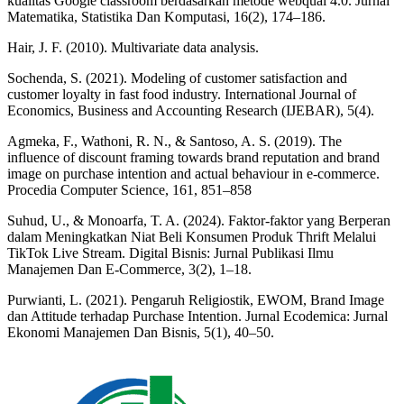
kualitas Google classroom berdasarkan metode webqual 4.0. Jurnal
Matematika, Statistika Dan Komputasi, 16(2), 174–186.
Hair, J. F. (2010). Multivariate data analysis.
Sochenda, S. (2021). Modeling of customer satisfaction and
customer loyalty in fast food industry. International Journal of
Economics, Business and Accounting Research (IJEBAR), 5(4).
Agmeka, F., Wathoni, R. N., & Santoso, A. S. (2019). The
influence of discount framing towards brand reputation and brand
image on purchase intention and actual behaviour in e-commerce.
Procedia Computer Science, 161, 851–858
Suhud, U., & Monoarfa, T. A. (2024). Faktor-faktor yang Berperan
dalam Meningkatkan Niat Beli Konsumen Produk Thrift Melalui
TikTok Live Stream. Digital Bisnis: Jurnal Publikasi Ilmu
Manajemen Dan E-Commerce, 3(2), 1–18.
Purwianti, L. (2021). Pengaruh Religiostik, EWOM, Brand Image
dan Attitude terhadap Purchase Intention. Jurnal Ecodemica: Jurnal
Ekonomi Manajemen Dan Bisnis, 5(1), 40–50.