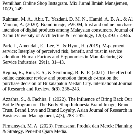
Pemilihan Online Shop Instagram. Mix Jurnal Ilmiah Manajemen,
10(2), 249.
Rahman, M. A., Abir, T., Yazdani, D. M. N., Hamid, A. B. A., & Al
Mamun, A. (2020). Brand image, eWOM, trust and online purchase
intention of digital products among Malaysian consumers. Journal of
Xi’an University of Architecture & Technology, 12(3), 4935–4946.
Park, J., Amendah, E., Lee, Y., & Hyun, H. (2019). M‐payment
service: Interplay of perceived risk, benefit, and trust in service
adoption. Human Factors and Ergonomics in Manufacturing &
Service Industries, 29(1), 31–43.
Regina, R., Rini, E. S., & Sembiring, B. K. F. (2021). The effect of
online customer review and promotion through e-trust on the
purchase decision of Bukalapakin Medan City. International Journal
of Research and Review, 8(8), 236–243.
Azzahra, S., & Fachira, I. (2022). The Influence of Bring Back Our
Bottle Program on The Body Shop Indonesia Brand Image, Brand
Trust, Brand Love and Brand Loyalty. Asian Journal of Research in
Business and Management, 4(3), 283–295.
Firmansyah, M. A. (2023). Pemasaran Produk dan Merek: Planning
& Strategy. Penerbit Qiara Media.