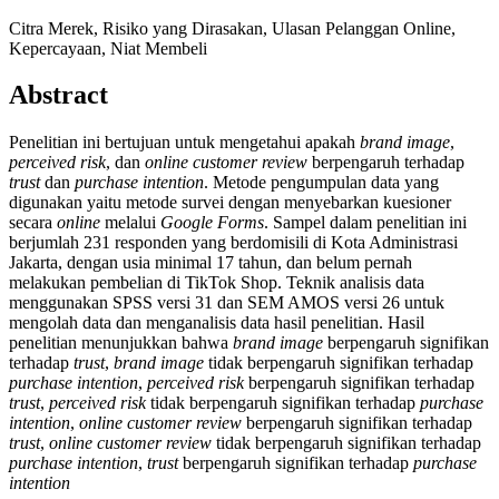
Citra Merek, Risiko yang Dirasakan, Ulasan Pelanggan Online,
Kepercayaan, Niat Membeli
Abstract
Penelitian ini bertujuan untuk mengetahui apakah
brand image
,
perceived risk
, dan
online customer review
berpengaruh terhadap
trust
dan
purchase intention
. Metode pengumpulan data yang
digunakan yaitu metode survei dengan menyebarkan kuesioner
secara
online
melalui
Google Forms
. Sampel dalam penelitian ini
berjumlah 231 responden yang berdomisili di Kota Administrasi
Jakarta, dengan usia minimal 17 tahun, dan belum pernah
melakukan pembelian di TikTok Shop. Teknik analisis data
menggunakan SPSS versi 31 dan SEM AMOS versi 26 untuk
mengolah data dan menganalisis data hasil penelitian. Hasil
penelitian menunjukkan bahwa
brand image
berpengaruh signifikan
terhadap
trust
,
brand image
tidak berpengaruh signifikan terhadap
purchase intention
,
perceived risk
berpengaruh signifikan terhadap
trust
,
perceived risk
tidak berpengaruh signifikan terhadap
purchase
intention
,
online customer review
berpengaruh signifikan terhadap
trust
,
online customer review
tidak berpengaruh signifikan terhadap
purchase intention
,
trust
berpengaruh signifikan terhadap
purchase
intention