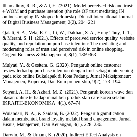
Ilhamalimy, R. R., & Ali, H. (2021). Model perceived risk and trust:
e-WOM and purchase intention (the role OF trust mediating IN
online shopping IN shopee Indonesia). Dinasti International Journal
of Digital Business Management, 2(2), 204–221.
Qalati, S. A., Vela, E. G., Li, W., Dakhan, S. A., Hong Thuy, T. T.,
& Merani, S. H. (2021). Effects of perceived service quality, website
quality, and reputation on purchase intention: The mediating and
moderating roles of trust and perceived risk in online shopping.
Cogent Business & Management, 8(1), 1869363
Mulyati, Y., & Gesitera, G. (2020). Pengaruh online customer
review terhadap purchase intention dengan trust sebagai intervening
pada toko online Bukalapak di Kota Padang. Jurnal Maksipreneur:
Manajemen, Koperasi, Dan Entrepreneurship, 9(2), 173–194.
Setyani, A. H., & Azhari, M. Z. (2021). Pengaruh korean wave dan
ulasan online terhadap minat beli produk skin care korea selatan.
IKRAITH-EKONOMIKA, 4(1), 67–74.
Wulandari, N. A., & Saidani, B. (2022). Pengaruh gamification
dalam membentuk brand loyalty melalui brand engagement. Jurnal
Bisnis, Manajemen, Dan Keuangan, 3(1), 228–236.
Darwin, M., & Umam, K. (2020). Indirect Effect Analysis on