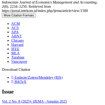
Indonesian Journal of Economics Management and Accounting
,
2
(8), 2234–2250. Retrieved from
https://jurnal.intekom.id/index.php/ijema/article/view/1500
More Citation Formats
ACM
ACS
APA
ABNT
Chicago
Harvard
IEEE
MLA
Turabian
Vancouver
Download Citation
Endnote/Zotero/Mendeley (RIS)
BibTeX
Issue
Vol. 2 No. 8 (2025): IJEMA - Agustus 2025