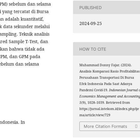
GPM) sebelum dan selama
PUBLISHED
 yang tercatat di Bursa
n adalah kuantitatif,
2024-09-25
k data sekunder melalui
mpling. Teknik analisis
ired Sample T-Test, dan
ukkan bahwa tidak ada
HOW TO CITE
 NPM, dan GPM pada
sebelum dan selama
Muhammad Donny Fajar. (2024).
Analisis Komparasi Rasio Profitabilitas
Perusahaan Transportasi Di Bursa
Efek Indonesia Pada Saat Adanya
Pandemi Covid-19.
Indonesian Journal 
Economics Management and Accountin
1
(9), 1028–1039. Retrieved from
https://jurnal.intekom.id/index.php/ije
ma/article/view/729
ndonesia. In
More Citation Formats