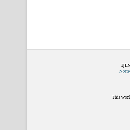
IJEM
Nomor
This work