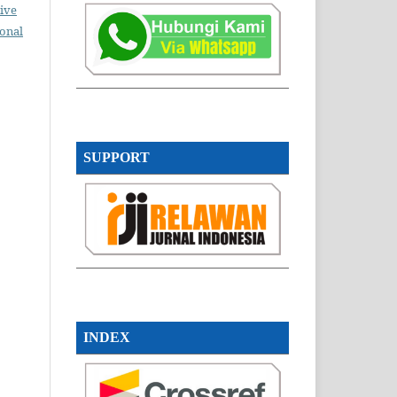
ive
ional
SUPPORT
INDEX