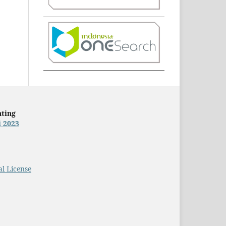
nting
i 2023
l License