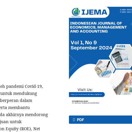
leh pandemi Covid-19,
ng untuk mendukung
i berperan dalam
serta membantu
ada akhirnya mendorong
PDF
ujuan untuk
n Equity (ROE), Net