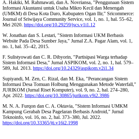
A. Hakiki, M. Rahmawati, dan A. Novriansa, "Penggunaan Sistem
Informasi Akuntansi untuk Usaha Mikro Kecil dan Menengah
(UMKM) di Desa Kota Daro, Kabupaten Ogan Ilir," Sricommerce:
Journal of Sriwijaya Community Service, vol. 1, no. 1, hal. 55–62,
Mei 2020.
https://doi.org/10.29259/jscs.v1i1.12
W. Jonathan dan S. Lestari, "Sistem Informasi UKM Berbasis
Website Pada Desa Sumber Jaya," Jurnal Z.A. Pagar Alam, vol. 1,
no. 1, hal. 35–42, 2015.
F. Sulistyowati dan C. R. Dibyorin, "Partisipasi Warga terhadap
Sistem Informasi Desa," Jurnal ASPIKOM, vol. 2, no. 1, hal. 579–
589, Jul. 2013.
https://doi.org/10.24329/aspikom.v2i1.34
Supiyandi, M. Zen, C. Rizal, dan M. Eka, "Perancangan Sistem
Informasi Desa Tomuan Holbung Menggunakan Metode Waterfall,"
JURIKOM (Jurnal Riset Komputer), vol. 9, no. 2, hal. 274–280,
Apr. 2022.
https://doi.org/10.30865/jurikom.v9i2.3986
M. N. A. Furqon dan C. A. Oktavia, "Sistem Informasi UMKM
Kampung Gerabah Desa Pagelaran Berbasis Android," Jurnal
Teknoinfo, vol. 16, no. 2, hal. 373–380, Jul. 2022.
https://doi.org/10.33365/jti.v16i2.1998