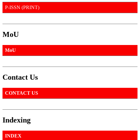
P-ISSN (PRINT)
MoU
MoU
Contact Us
CONTACT US
Indexing
INDEX