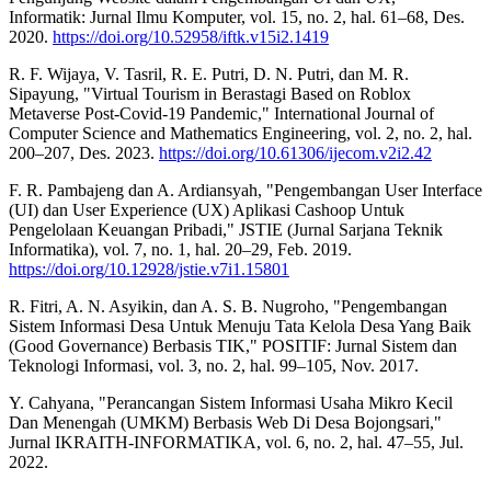
Informatik: Jurnal Ilmu Komputer, vol. 15, no. 2, hal. 61–68, Des.
2020.
https://doi.org/10.52958/iftk.v15i2.1419
R. F. Wijaya, V. Tasril, R. E. Putri, D. N. Putri, dan M. R.
Sipayung, "Virtual Tourism in Berastagi Based on Roblox
Metaverse Post-Covid-19 Pandemic," International Journal of
Computer Science and Mathematics Engineering, vol. 2, no. 2, hal.
200–207, Des. 2023.
https://doi.org/10.61306/ijecom.v2i2.42
F. R. Pambajeng dan A. Ardiansyah, "Pengembangan User Interface
(UI) dan User Experience (UX) Aplikasi Cashoop Untuk
Pengelolaan Keuangan Pribadi," JSTIE (Jurnal Sarjana Teknik
Informatika), vol. 7, no. 1, hal. 20–29, Feb. 2019.
https://doi.org/10.12928/jstie.v7i1.15801
R. Fitri, A. N. Asyikin, dan A. S. B. Nugroho, "Pengembangan
Sistem Informasi Desa Untuk Menuju Tata Kelola Desa Yang Baik
(Good Governance) Berbasis TIK," POSITIF: Jurnal Sistem dan
Teknologi Informasi, vol. 3, no. 2, hal. 99–105, Nov. 2017.
Y. Cahyana, "Perancangan Sistem Informasi Usaha Mikro Kecil
Dan Menengah (UMKM) Berbasis Web Di Desa Bojongsari,"
Jurnal IKRAITH-INFORMATIKA, vol. 6, no. 2, hal. 47–55, Jul.
2022.