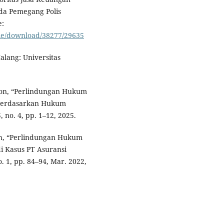
a Pemegang Polis
e:
icle/download/38277/29635
ang: Universitas
agon, “Perlindungan Hukum
 Berdasarkan Hukum
, no. 4, pp. 1–12, 2025.
oh, “Perlindungan Hukum
di Kasus PT Asuransi
o. 1, pp. 84–94, Mar. 2022,