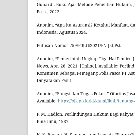
Gunardi, Buku Ajar Metode Penelitian Hukum. J
Press, 2022.
Anonim, “Apa itu Asuransi? Ketahui Manfaat, dan
Indonesia, Agustus 2024.
Putusan Nomor 759/Pdt.G/2021/PN Jkt.Pst.
Anonim, “Pemerintah Ungkap Tiga Hal Pemicu J
News, Apr. 28, 2021. [Online]. Available: Perl
Konsumen Sebagai Pemegang Polis Pasca PT Asur
Dinyatakan Pailit
Anonim, “Fungsi dan Tugas Pokok.” Otoritas Jas
Available:
https://ojk.go.id/id/kanal/iknb/tentan
P. M. Hadjon, Perlindungan Hukum Bagi Rakyat 
Bina Ilmu, 1987.
K. N. Bayani, H. Saptono, and Irawati, “Peran O