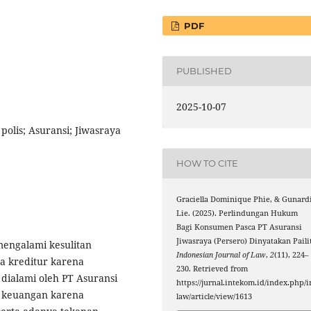
PDF
PUBLISHED
2025-10-07
olis; Asuransi; Jiwasraya
HOW TO CITE
Graciella Dominique Phie, & Gunard
Lie. (2025). Perlindungan Hukum
Bagi Konsumen Pasca PT Asuransi
Jiwasraya (Persero) Dinyatakan Pailit
mengalami kesulitan
Indonesian Journal of Law
,
2
(11), 224–
 kreditur karena
230. Retrieved from
 dialami oleh PT Asuransi
https://jurnal.intekom.id/index.php/i
is keuangan karena
law/article/view/1613