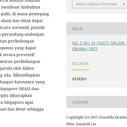
serta adanya tekanan
More Citation Formats
ya membuat timbulnya
 polis, di mana pemegang
alami dan tidak dapat
ecara normatif, penulis
ISSUE
an perundang-undangan
han perlindungan
Vol. 2 No. 11 (2025): INLAW 
engawas yang dapat
Oktober 2025
 secara preventif
aturan perlindungan
SECTION
aruhi oleh faktor
g ada. Dibandingkan
Articles
ndungan konsumen yang
 Singapore (MAS) dan
egitu diharapkan
ra Singapura agar
LICENSE
uat dan ketat sehingga
Copyright (c) 2025 Graciella Domin
Phie, Gunardi Lie