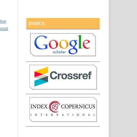
ive
INDEX
ional