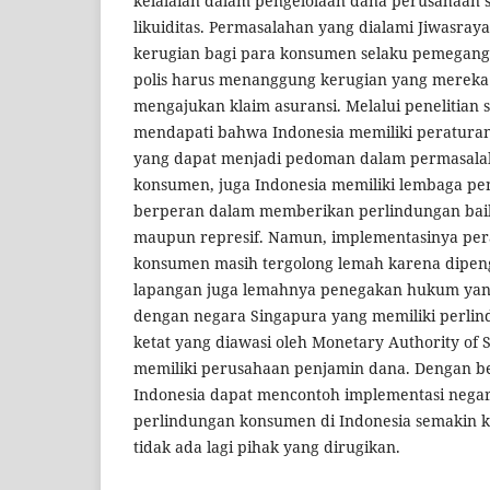
kelalaian dalam pengelolaan dana perusahaan 
likuiditas. Permasalahan yang dialami Jiwasra
kerugian bagi para konsumen selaku pemegang
polis harus menanggung kerugian yang mereka 
mengajukan klaim asuransi. Melalui penelitian s
mendapati bahwa Indonesia memiliki peratur
yang dapat menjadi pedoman dalam permasala
konsumen, juga Indonesia memiliki lembaga p
berperan dalam memberikan perlindungan baik
maupun represif. Namun, implementasinya per
konsumen masih tergolong lemah karena dipeng
lapangan juga lemahnya penegakan hukum yan
dengan negara Singapura yang memiliki perli
ketat yang diawasi oleh Monetary Authority of
memiliki perusahaan penjamin dana. Dengan b
Indonesia dapat mencontoh implementasi nega
perlindungan konsumen di Indonesia semakin k
tidak ada lagi pihak yang dirugikan.