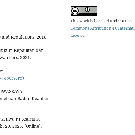
This work is licensed under a
Creat
Commons Attribution 4.0 Internat
License
.
and Regulations. 2018.
 Hukum Kepailitan dan
li Pers, 2021.
e:
ya-(persero)
JIWASRAYA:
litian Badan Keahlian
si Jiwa PT Asuransi
. 20, 2025. [Online].