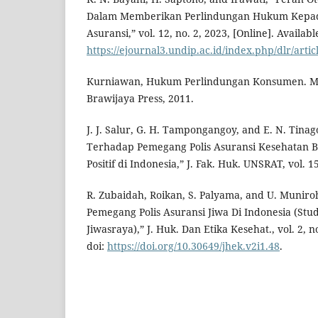
Dalam Memberikan Perlindungan Hukum Kepad
Asuransi,” vol. 12, no. 2, 2023, [Online]. Availabl
https://ejournal3.undip.ac.id/index.php/dlr/art
Kurniawan, Hukum Perlindungan Konsumen. Mal
Brawijaya Press, 2011.
J. J. Salur, G. H. Tampongangoy, and E. N. Tin
Terhadap Pemegang Polis Asuransi Kesehatan
Positif di Indonesia,” J. Fak. Huk. UNSRAT, vol. 15
R. Zubaidah, Roikan, S. Palyama, and U. Munir
Pemegang Polis Asuransi Jiwa Di Indonesia (Stu
Jiwasraya),” J. Huk. Dan Etika Kesehat., vol. 2, n
doi:
https://doi.org/10.30649/jhek.v2i1.48
.