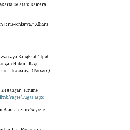
akarta Selatan: Damera
 Jenis-Jenisnya.” Allianz
iwasraya Bangkrut,” Ipot
indungan Hukum Bagi
ansi Jiwasraya (Persero)
a Keuangan. [Online].
g-iknb/Pages/Tugas.aspx
Indonesia. Surabaya: PT.
toritas Jasa Keuangan