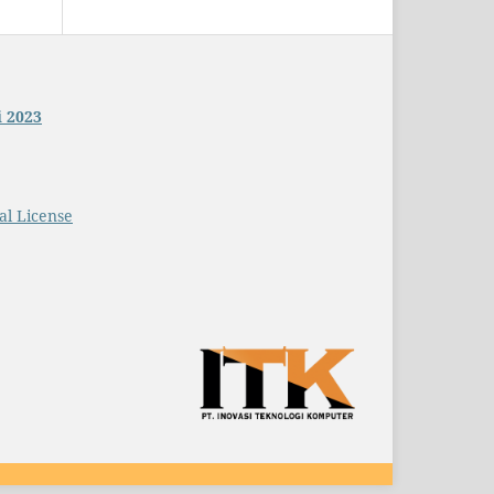
i 2023
al License