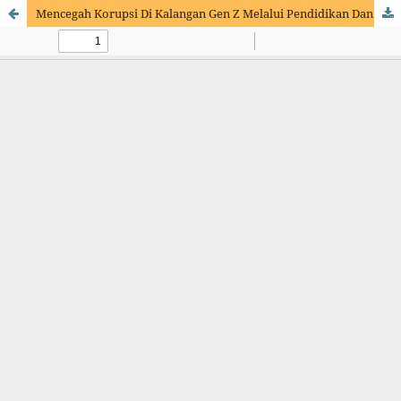
Mencegah Korupsi Di Kalangan Gen Z Melalui Pendidikan Dan Penerapan Nilai Pancasila