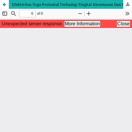
Efektivitas Yoga Postnatal Terhadap Tingkat Kecemasan Dan Kualitas Tidur Pada Ibu Postpartum Di RSI Sultan Hadlirin Jepara