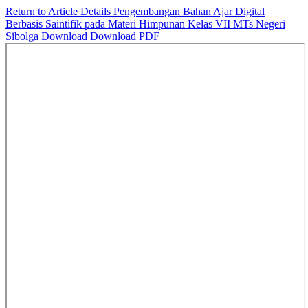
Return to Article Details
Pengembangan Bahan Ajar Digital
Berbasis Saintifik pada Materi Himpunan Kelas VII MTs Negeri
Sibolga
Download
Download PDF