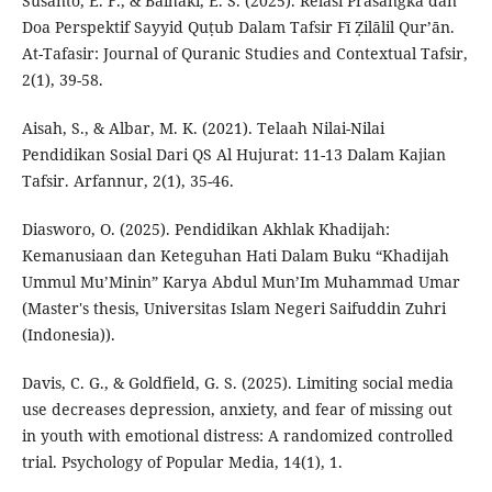
Susanto, E. F., & Baihaki, E. S. (2025). Relasi Prasangka dan
Doa Perspektif Sayyid Quṭub Dalam Tafsir Fī Ẓilālil Qur’ān.
At-Tafasir: Journal of Quranic Studies and Contextual Tafsir,
2(1), 39-58.
Aisah, S., & Albar, M. K. (2021). Telaah Nilai-Nilai
Pendidikan Sosial Dari QS Al Hujurat: 11-13 Dalam Kajian
Tafsir. Arfannur, 2(1), 35-46.
Diasworo, O. (2025). Pendidikan Akhlak Khadijah:
Kemanusiaan dan Keteguhan Hati Dalam Buku “Khadijah
Ummul Mu’Minin” Karya Abdul Mun’Im Muhammad Umar
(Master's thesis, Universitas Islam Negeri Saifuddin Zuhri
(Indonesia)).
Davis, C. G., & Goldfield, G. S. (2025). Limiting social media
use decreases depression, anxiety, and fear of missing out
in youth with emotional distress: A randomized controlled
trial. Psychology of Popular Media, 14(1), 1.