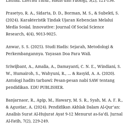
Lathaif: Literasi Tafsir, Hadis dan Filologi, 3(2), 121-136.
Prasetyo, R. A., Sidarta, D. D., Borman, M. S., & Subekti, S.
(2024). Karakteristik Tindak Ujaran Kebencian Melalui
Media Sosial. Innovative: Journal Of Social Science
Research, 4(4), 9013-9025.
Anwar, S. S. (2025). Studi Hadis: Sejarah, Metodologi &
Perkembangannya. Yayasan Doa Para Wali.
Sriwijbant, A., Amalia, A., Damayanti, C. N. E., Windiani, S.
W., Humairoh, S., Wahyuni, R., ... & Rasyid, A. A. (2020).
Antologi hadits tarbawi: Pesan-pesan nabi SAW tentang
pendidikan. EDU PUBLISHER.
Banjarnaor, R., Apip, M., Hawary, M. S. R., Syah, M. A. F. R.,
& Agustiar, A. (2024). Pendidikan Akhlak Dalam Al-Qur’an:
Analisis Surat Al-Hujurat Ayat 9-12 Menurut as-Sa’di. Jurnal
Al-Fatih, 7(2), 229-249.