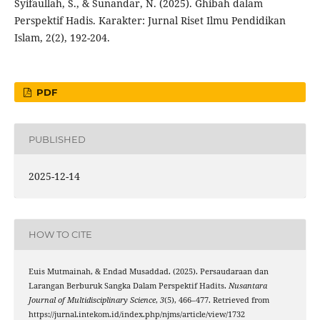
Syifaullah, S., & Sunandar, N. (2025). Ghibah dalam
Perspektif Hadis. Karakter: Jurnal Riset Ilmu Pendidikan
Islam, 2(2), 192-204.
PDF
PUBLISHED
2025-12-14
HOW TO CITE
Euis Mutmainah, & Endad Musaddad. (2025). Persaudaraan dan
Larangan Berburuk Sangka Dalam Perspektif Hadits.
Nusantara
Journal of Multidisciplinary Science
,
3
(5), 466–477. Retrieved from
https://jurnal.intekom.id/index.php/njms/article/view/1732