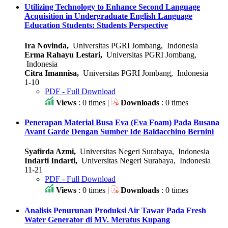
Utilizing Technology to Enhance Second Language
Acquisition in Undergraduate English Language
Education Students: Students Perspective
Ira Novinda,
Universitas PGRI Jombang, Indonesia
Erma Rahayu Lestari,
Universitas PGRI Jombang,
Indonesia
Citra Imannisa,
Universitas PGRI Jombang, Indonesia
1-10
PDF - Full Download
Views
: 0 times |
Downloads
: 0 times
Penerapan Material Busa Eva (Eva Foam) Pada Busana
Avant Garde Dengan Sumber Ide Baldacchino Bernini
Syafirda Azmi,
Universitas Negeri Surabaya, Indonesia
Indarti Indarti,
Universitas Negeri Surabaya, Indonesia
11-21
PDF - Full Download
Views
: 0 times |
Downloads
: 0 times
Analisis Penurunan Produksi Air Tawar Pada Fresh
Water Generator di MV. Meratus Kupang