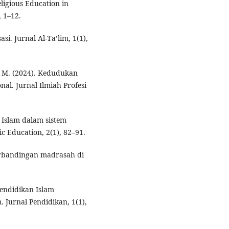
eligious Education in
, 1–12.
si. Jurnal Al-Ta’lim, 1(1),
 M. (2024). Kedudukan
al. Jurnal Ilmiah Profesi
a Islam dalam sistem
ic Education, 2(1), 82–91.
erbandingan madrasah di
 Pendidikan Islam
 Jurnal Pendidikan, 1(1),