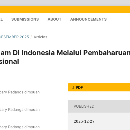
AL
SUBMISSIONS
ABOUT
ANNOUNCEMENTS
- DESEMBER 2025
/
Articles
lam Di Indonesia Melalui Pembaharua
sional
PDF
ddary Padangsidimpuan
PUBLISHED
ddary Padangsidimpuan
2025-12-27
ddary Padangsidimpuan