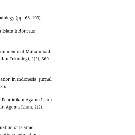
dology (pp. 63–103).
n Islam Indonesia:
 Islam menurut Muhammad
dan Teknologi, 2(2), 369–
ation in Indonesia. Jurnal
285.
 Pendidikan Agama Islam
kan Agama Islam, 2(2).
rmation of Islamic
 national education