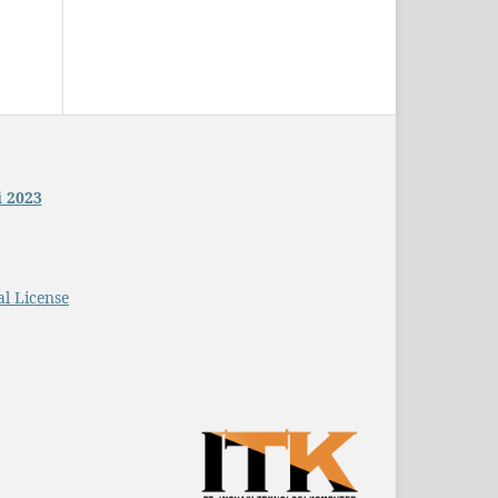
i 2023
l License