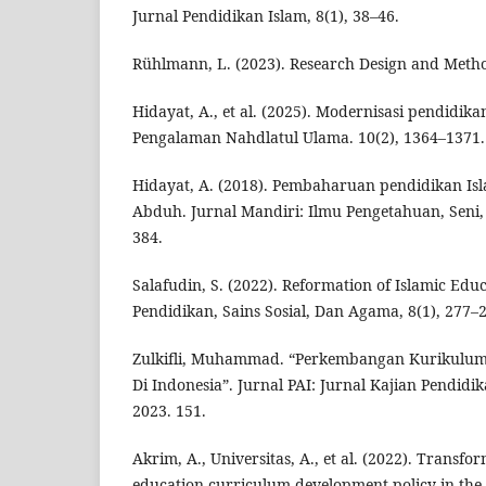
Jurnal Pendidikan Islam, 8(1), 38–46.
Rühlmann, L. (2023). Research Design and Metho
Hidayat, A., et al. (2025). Modernisasi pendidika
Pengalaman Nahdlatul Ulama. 10(2), 1364–1371.
Hidayat, A. (2018). Pembaharuan pendidikan
Abduh. Jurnal Mandiri: Ilmu Pengetahuan, Seni, 
384.
Salafudin, S. (2022). Reformation of Islamic Educ
Pendidikan, Sains Sosial, Dan Agama, 8(1), 277–
Zulkifli, Muhammad. “Perkembangan Kurikulum
Di Indonesia”. Jurnal PAI: Jurnal Kajian Pendidi
2023. 151.
Akrim, A., Universitas, A., et al. (2022). Transfo
education curriculum development policy in the