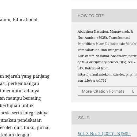
HOW TO CITE
ation, Educational
Abdusima Nasution, Munawaroh, &
Nur Annisa. (2025). Transformasi
Pendidikan Islam Di Indonesia Melalu
Pembaharuan Dan Integrasi
Kurikulum Nasional.
Nusantara Journa
of Multidisciplinary Science
,
3
(5), 539–
547. Retrieved from
https://jurnal.intekom.id/index.php/nj
nan sejarah yang panjang
s/article/view/1765
sasi, perkembangan
but menuntut adanya
More Citation Formats
 dan mampu bersaing
i bertujuan untuk
nesia serta integrasinya
ISSUE
ggunakan pendekatan
eroleh dari buku, jurnal
Vol. 3 No. 5 (2025): NJMS -
rkaitan dengan