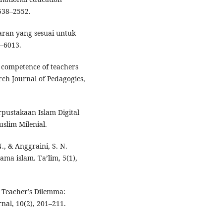
2538–2552.
aran yang sesuai untuk
4–6013.
l competence of teachers
rch Journal of Pedagogics,
erpustakaan Islam Digital
slim Milenial.
., & Anggraini, S. N.
ma islam. Ta’lim, 5(1),
). Teacher’s Dilemma:
nal, 10(2), 201–211.