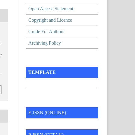
Open Access Statement
Copyright and Licence
Guide For Authors
Archiving Policy
i
l
TEMPLATE
m
E-ISSN (ONLINE)
P-ISSN (CETAK)