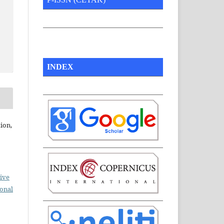
INDEX
ion,
ive
ional