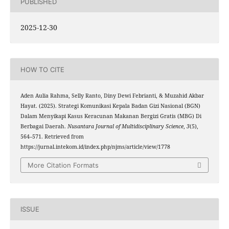
PUBLISHED
2025-12-30
HOW TO CITE
Aden Aulia Rahma, Selly Ranto, Diny Dewi Febrianti, & Muzahid Akbar
Hayat. (2025). Strategi Komunikasi Kepala Badan Gizi Nasional (BGN)
Dalam Menyikapi Kasus Keracunan Makanan Bergizi Gratis (MBG) Di
Berbagai Daerah.
Nusantara Journal of Multidisciplinary Science
,
3
(5),
564–571. Retrieved from
https://jurnal.intekom.id/index.php/njms/article/view/1778
More Citation Formats
ISSUE