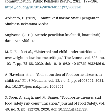
communication. Public Relations Review, 23(2), 177–186.
https://doi.org/10.1016/S0363-8111(97)90023-0
Ardianto, E. (2019). Komunikasi massa: Suatu pengantar.
Simbiosa Rekatama Media.
Sugiyono. (2019). Metode penelitian kualitatif, kuantitatif,
dan R&D. Alfabeta.
M. R. Black et al., “Maternal and child undernutrition and
overweight in low-income settings,” The Lancet, vol. 395, no.
10217, pp. 75–88, 2020, doi: 10.1016/S0140-6736(19)32486-0.
A. Havelaar et al., “Global burden of foodborne diseases in
children,” PLoS Medicine, vol. 18, no. 5, pp. e1003664, 2021,
doi: 10.1371/journal.pmed.1003664.
S. Soon, A. Singh, and M. Baines, “Foodborne diseases and
food safety risk communication,” Journal of Food Safety, vol.
40, no. 3, pp. e12728, 2020, doi: 10.1111/jfs.12728.