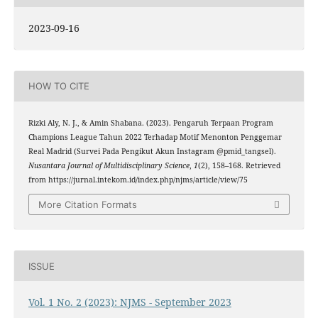
2023-09-16
HOW TO CITE
Rizki Aly, N. J., & Amin Shabana. (2023). Pengaruh Terpaan Program
Champions League Tahun 2022 Terhadap Motif Menonton Penggemar
Real Madrid (Survei Pada Pengikut Akun Instagram @pmid_tangsel).
Nusantara Journal of Multidisciplinary Science
,
1
(2), 158–168. Retrieved
from https://jurnal.intekom.id/index.php/njms/article/view/75
More Citation Formats
ISSUE
Vol. 1 No. 2 (2023): NJMS - September 2023