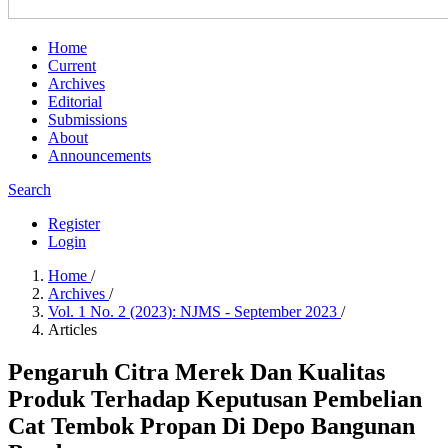
Home
Current
Archives
Editorial
Submissions
About
Announcements
Search
Register
Login
Home
/
Archives
/
Vol. 1 No. 2 (2023): NJMS - September 2023
/
Articles
Pengaruh Citra Merek Dan Kualitas
Produk Terhadap Keputusan Pembelian
Cat Tembok Propan Di Depo Bangunan