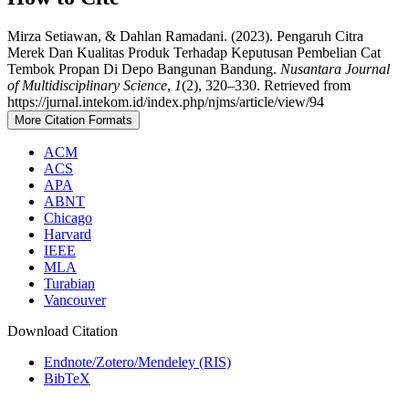
Mirza Setiawan, & Dahlan Ramadani. (2023). Pengaruh Citra
Merek Dan Kualitas Produk Terhadap Keputusan Pembelian Cat
Tembok Propan Di Depo Bangunan Bandung.
Nusantara Journal
of Multidisciplinary Science
,
1
(2), 320–330. Retrieved from
https://jurnal.intekom.id/index.php/njms/article/view/94
More Citation Formats
ACM
ACS
APA
ABNT
Chicago
Harvard
IEEE
MLA
Turabian
Vancouver
Download Citation
Endnote/Zotero/Mendeley (RIS)
BibTeX