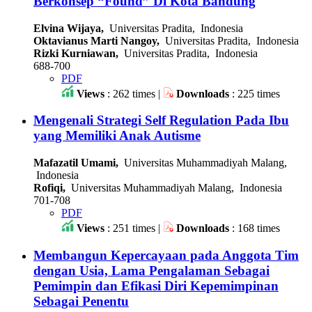
Berkonsep “Found” Di Kota Bandung
Elvina Wijaya,
Universitas Pradita, Indonesia
Oktavianus Marti Nangoy,
Universitas Pradita, Indonesia
Rizki Kurniawan,
Universitas Pradita, Indonesia
688-700
PDF
Views
: 262 times |
Downloads
: 225 times
Mengenali Strategi Self Regulation Pada Ibu
yang Memiliki Anak Autisme
Mafazatil Umami,
Universitas Muhammadiyah Malang,
Indonesia
Rofiqi,
Universitas Muhammadiyah Malang, Indonesia
701-708
PDF
Views
: 251 times |
Downloads
: 168 times
Membangun Kepercayaan pada Anggota Tim
dengan Usia, Lama Pengalaman Sebagai
Pemimpin dan Efikasi Diri Kepemimpinan
Sebagai Penentu