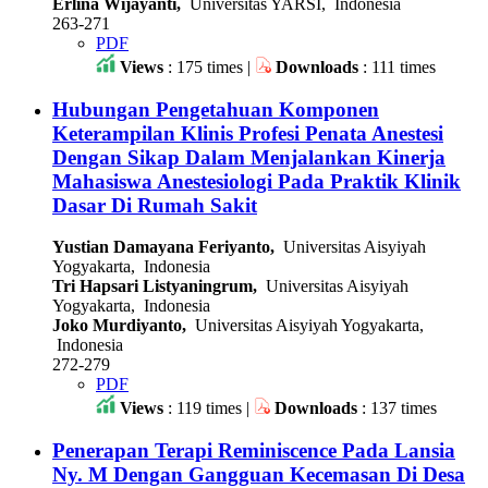
Erlina Wijayanti,
Universitas YARSI, Indonesia
263-271
PDF
Views
: 175 times |
Downloads
: 111 times
Hubungan Pengetahuan Komponen
Keterampilan Klinis Profesi Penata Anestesi
Dengan Sikap Dalam Menjalankan Kinerja
Mahasiswa Anestesiologi Pada Praktik Klinik
Dasar Di Rumah Sakit
Yustian Damayana Feriyanto,
Universitas Aisyiyah
Yogyakarta, Indonesia
Tri Hapsari Listyaningrum,
Universitas Aisyiyah
Yogyakarta, Indonesia
Joko Murdiyanto,
Universitas Aisyiyah Yogyakarta,
Indonesia
272-279
PDF
Views
: 119 times |
Downloads
: 137 times
Penerapan Terapi Reminiscence Pada Lansia
Ny. M Dengan Gangguan Kecemasan Di Desa