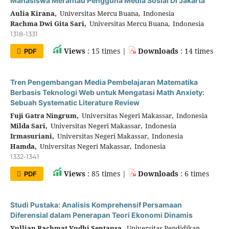
Mahasiswa Merantau Pengguna Media Sosial Di Jakarta
Aulia Kirana,
Universitas Mercu Buana, Indonesia
Rachma Dwi Gita Sari,
Universitas Mercu Buana, Indonesia
1318-1331
Views
: 15 times |
Downloads
: 14 times
PDF
Tren Pengembangan Media Pembelajaran Matematika
Berbasis Teknologi Web untuk Mengatasi Math Anxiety:
Sebuah Systematic Literature Review
Fuji Gatra Ningrum,
Universitas Negeri Makassar, Indonesia
Milda Sari,
Universitas Negeri Makassar, Indonesia
Irmasuriani,
Universitas Negeri Makassar, Indonesia
Hamda,
Universitas Negeri Makassar, Indonesia
1332-1341
Views
: 85 times |
Downloads
: 6 times
PDF
Studi Pustaka: Analisis Komprehensif Persamaan
Diferensial dalam Penerapan Teori Ekonomi Dinamis
Yullian Rachmat Yudhi Sentausa,
Universitas Pendidikan