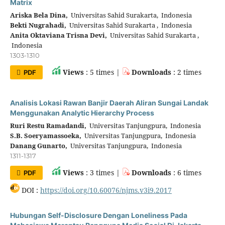
Matrix
Ariska Bela Dina,
Universitas Sahid Surakarta, Indonesia
Bekti Nugrahadi,
Universitas Sahid Surakarta , Indonesia
Anita Oktaviana Trisna Devi,
Universitas Sahid Surakarta ,
Indonesia
1303-1310
Views
: 5 times |
Downloads
: 2 times
PDF
Analisis Lokasi Rawan Banjir Daerah Aliran Sungai Landak
Menggunakan Analytic Hierarchy Process
Ruri Restu Ramadandi,
Universitas Tanjungpura, Indonesia
S.B. Soeryamassoeka,
Universitas Tanjungpura, Indonesia
Danang Gunarto,
Universitas Tanjungpura, Indonesia
1311-1317
Views
: 3 times |
Downloads
: 6 times
PDF
DOI :
https://doi.org/10.60076/njms.v3i9.2017
Hubungan Self-Disclosure Dengan Loneliness Pada