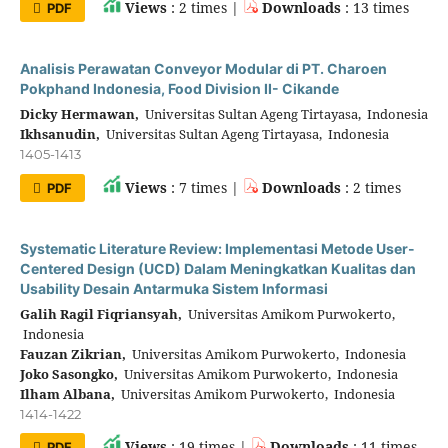
Views
: 2 times |
Downloads
: 13 times
PDF
Analisis Perawatan Conveyor Modular di PT. Charoen
Pokphand Indonesia, Food Division II- Cikande
Dicky Hermawan,
Universitas Sultan Ageng Tirtayasa, Indonesia
Ikhsanudin,
Universitas Sultan Ageng Tirtayasa, Indonesia
1405-1413
Views
: 7 times |
Downloads
: 2 times
PDF
Systematic Literature Review: Implementasi Metode User-
Centered Design (UCD) Dalam Meningkatkan Kualitas dan
Usability Desain Antarmuka Sistem Informasi
Galih Ragil Fiqriansyah,
Universitas Amikom Purwokerto,
Indonesia
Fauzan Zikrian,
Universitas Amikom Purwokerto, Indonesia
Joko Sasongko,
Universitas Amikom Purwokerto, Indonesia
Ilham Albana,
Universitas Amikom Purwokerto, Indonesia
1414-1422
Views
: 19 times |
Downloads
: 11 times
PDF